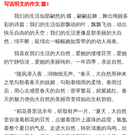
写说明文的作文 篇3
我们的生活似那翩然的.蝶，翩翩起舞，舞出绚丽多
彩的诗篇；我们的生活似那飘动的叶，飘飘飞动，动出
快乐自由的的天空；我们的生活更像是那美丽的大自
然，绵不断，延绵出一幅幅婉如萦带的的动人画卷。
我喜欢我们生活的大自然，爱她的缕缕芬芳，爱她
的宁静恬淡，爱她的美丽纯朴。一年四季，亲近自然。
“随风潜入夜，润物细无声。”春天，大自然用神来
之笔勾勒着春天的妩媚，勾勒着细雨的柔情。春雨过
后，用心去感受春天的自然：密草繁花，姹紫嫣红。春
天的魅力便由大自然的美丽而变得如此生机勃勃。
“稻花香里说丰年，听取蛙声一片。”夏天，大自然
里弥漫着稻花的芬芳，点缀着莲叶上露珠的晶莹，氤氲
着整个夏日的气息。走进大自然，聆听清脆的鸟鸣，欣