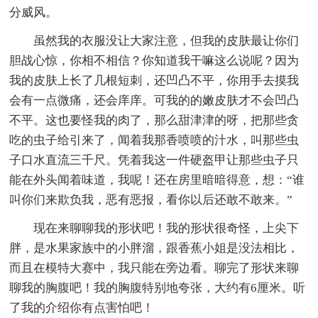
分威风。
虽然我的衣服没让大家注意，但我的皮肤最让你们
胆战心惊，你相不相信？你知道我干嘛这么说呢？因为
我的皮肤上长了几根短刺，还凹凸不平，你用手去摸我
会有一点微痛，还会庠庠。可我的的嫩皮肤才不会凹凸
不平。这也要怪我的肉了，那么甜津津的呀，把那些贪
吃的虫子给引来了，闻着我那香喷喷的汁水，叫那些虫
子口水直流三千尺。凭着我这一件硬盔甲让那些虫子只
能在外头闻着味道，我呢！还在房里暗暗得意，想：“谁
叫你们来欺负我，恶有恶报，看你以后还敢不敢来。”
现在来聊聊我的形状吧！我的形状很奇怪，上尖下
胖，是水果家族中的小胖溜，跟香蕉小姐是没法相比，
而且在模特大赛中，我只能在旁边看。聊完了形状来聊
聊我的胸腹吧！我的胸腹特别地夸张，大约有6厘米。听
了我的介绍你有点害怕吧！