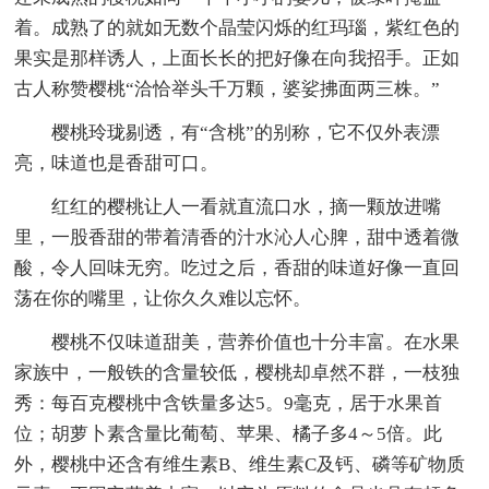
着。成熟了的就如无数个晶莹闪烁的红玛瑙，紫红色的
果实是那样诱人，上面长长的把好像在向我招手。正如
古人称赞樱桃“洽恰举头千万颗，婆娑拂面两三株。”
樱桃玲珑剔透，有“含桃”的别称，它不仅外表漂
亮，味道也是香甜可口。
红红的樱桃让人一看就直流口水，摘一颗放进嘴
里，一股香甜的带着清香的汁水沁人心脾，甜中透着微
酸，令人回味无穷。吃过之后，香甜的味道好像一直回
荡在你的嘴里，让你久久难以忘怀。
樱桃不仅味道甜美，营养价值也十分丰富。在水果
家族中，一般铁的含量较低，樱桃却卓然不群，一枝独
秀：每百克樱桃中含铁量多达5。9毫克，居于水果首
位；胡萝卜素含量比葡萄、苹果、橘子多4～5倍。此
外，樱桃中还含有维生素B、维生素C及钙、磷等矿物质