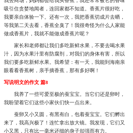
我去商场，妈妈都会给我买香蕉，我还常常被它的香味
吸引住贪婪地闻者，连回家都不知道。香蕉片很好吃，
我要亲自体验一下。还有一次，我把香蕉切成片去晒，
等我第二天去看，香蕉全臭了！我很奇怪为什么人家能
做成香蕉片，我就不能做成香蕉片呢？
家长和老师都让我们多吃新鲜水果，不要去喝水果
汁，因为水果汁里有防腐剂，对我们的身体有害，所以
我们要多吃新鲜水果。我希望：有一天，我能到海南亲
眼看看香蕉树，亲手摘香蕉，那有多好啊！
写说明文的作文 篇8
我养了一些可爱至极的蚕宝宝。当它们还是卵时，
我盼望着它们这些小家伙们快一点出来。
蚕卵又小又圆，有黑有白，包着蚕宝宝。它们孵出
来了，我高兴极了！连忙拿出放大镜。我发现，它们又
小又黑，只有比一毫米还细的身子却强而有力。