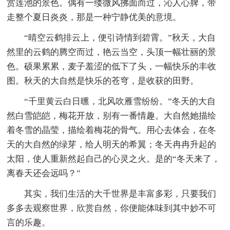
赏莲池的景色。偶有一缕微风拂面而过，沁人心脾，带
走整个夏日炎炎，那是一种宁静优美的意境。
“晴空云鹤排云上，便引诗情到碧霄。”秋天，大自
然里的云鹤的腾空而过，艳云当空，头顶一幅壮丽的景
色。硕果累累，麦子羞涩的低下了头，一幅快乐的丰收
图。秋天的大自然是快乐的苍穹，是收获的田野。
“千里黄云白日曛，北风吹雁雪纷纷。”冬天的大自
然白雪皑皑，梅花开放，别有一番情趣。大自然她描绘
着冬雪的晶莹，描绘着梅花的骨气。用心去体会，在冬
天的大自然的绿芽，给人明天的希翼；冬天冉冉升起的
太阳，使人重新然起自己的心灵之火。是的“冬天来了，
离春天还会远吗？”
其实，我们生活的大千世界是丰富多彩，只要我们
多多去观察世界，欣赏自然，你便能体味到其中妙不可
言的乐趣。