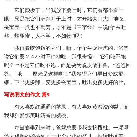
它们懒极了，当我放下桑叶时，它们看都不看一
眼，只是把它们赶到叶子上时，才开始大口大口地吃。
蚕宝宝一点也不勤劳，才不是《三字经》中说的“蚕吐
丝，蜂酿蜜，人不学，不如物”呢！
我再看吃饱饭的它们，嗬，个个生龙活虎的。爸爸
说它们要２４小时不停地吃，我很奇怪：“它们吃不饱
吗？”“不是它们吃不饱，而是要为蜕皮做准备。”爸爸回
答。“哦——原来是这样啊！”我希望它们早日变成蚕
蛾，下出更多卵，变更多蚕宝宝，吐出更多更好的丝。
写说明文的作文 篇9
有人喜欢红通通的苹果，有人喜欢黄澄澄的梨，而
我却独爱那美味清香的樱桃。
每当春季到来时，爸妈总要带我去摘樱桃。一颗颗
还未成熟的樱桃如同一个个小小的婴儿，被绿叶掩盖