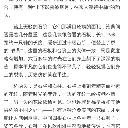
合，便有一种“上下影摇波底月，往来人渡镜中梯”的韵
味。
踏上斑驳的石阶，它们那满目疮痍的面孔，沧桑间
透露着几分凝重，这是几块很普通的石板，长1。5米，
宽约一只鞋的长度。缓步迈过十级台阶，便登上了桥
的“脊背”，这里的石板和台阶上的大体一致，只是宽度
略有增加。六百多年的时光在它们身上刻下了深深的痕
迹，原本平凡的它们也变得不平凡了。轻轻抚摸它们身
上的裂痕，历史仿佛就在手边。
桥两边，是石栏和石柱。石栏上雕刻着精美而朴素
的花纹，随着时光的变迁，一边的花纹已经模糊不清
了，另一边的花纹依稀可见。这也许就是福星桥和其他
拱桥的不同之处吧——只有这种沧桑美感的花纹，才更
能让人感到厚重。中间四根石柱上各卧着一只石狮子，
姿态各异，石狮子在风吹雨淋中渐渐地被侵蚀，唯有它