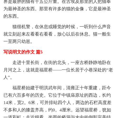
界是最胖的猫有十五公斤重。在古埃及那里的人把猫奉
为最神圣的东西。那里有许多的猫的金像，它是最神圣
的东西。
猫很机警，在休息或睡觉的时候，一听到什么声音
就立刻起来左看看右看看，放心以后在休息。猫一般生
一至两只幼崽。
写说明文的作文 篇5
走进十里长街，在街的北头，一座古桥静静地卧在
月河之上，这就是福星桥——一位长居于小巷深处的“老
人”。
福星桥始建于明洪武年间，清雍正十年重建，距今
已有六百多年的历史。它位于中镇庙原址的西边，长约
14米，宽2。6米，可并排站四个人，两边的石栏高度差
不多和人的膝盖齐高，约0。4厘米。远望福星桥，犹如
一道彩虹；走近细看，半圆的桥洞与水中的倒影完美结