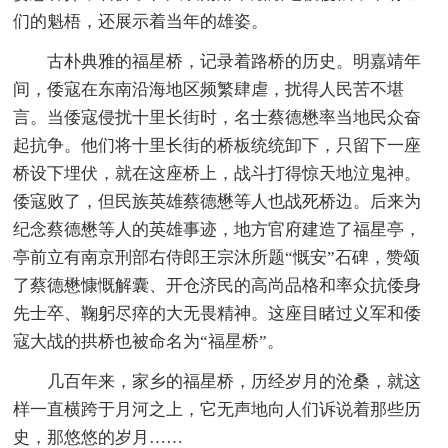
们的魁梧，还展示着当年的雄姿。
古朴典雅的福星桥，记录着路桥的历史。明嘉靖年
间，倭寇在东南沿海地区频繁肆虐，扰得人民苦不堪
言。当倭寇侵扰十里长街时，名士蔡德懋率当地民众奋
起抗争。他们将十里长街的桥板统统卸下，只留下一座
桥设下埋伏，就在这座桥上，战斗打得惊天地泣鬼神。
倭寇败了，但民族英雄蔡德懋等人也战死桥边。后来为
纪念蔡德懋等人的英雄事迹，地方官府建造了福星亭，
亭前立有南京刑部右侍郎王宗沐所题“慨安”石碑，赞颂
了蔡德懋慷慨解囊、开仓济民的高尚品格和率众抗倭身
先士卒、鞠躬尽瘁的大无畏精神。这座目睹过义军和倭
寇大战的拱桥也被命名为“福星桥”。
几百年来，家乡的福星桥，历经岁月的沧桑，就这
样一直横跨于月河之上，它无声地向人们诉说着那些历
史，那悠悠的岁月……