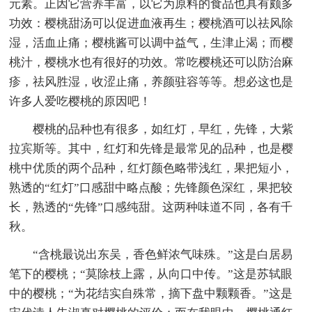
元素。正因它营养丰富，以它为原料的食品也具有颇多
功效：樱桃甜汤可以促进血液再生；樱桃酒可以祛风除
湿，活血止痛；樱桃酱可以调中益气，生津止渴；而樱
桃汁，樱桃水也有很好的功效。常吃樱桃还可以防治麻
疹，祛风胜湿，收涩止痛，养颜驻容等等。想必这也是
许多人爱吃樱桃的原因吧！
樱桃的品种也有很多，如红灯，早红，先锋，大紫
拉宾斯等。其中，红灯和先锋是最常见的品种，也是樱
桃中优质的两个品种，红灯颜色略带浅红，果把短小，
熟透的“红灯”口感甜中略点酸；先锋颜色深红，果把较
长，熟透的“先锋”口感纯甜。这两种味道不同，各有千
秋。
“含桃最说出东吴，香色鲜浓气味殊。”这是白居易
笔下的樱桃；“莫除枝上露，从向口中传。”这是苏轼眼
中的樱桃；“为花结实自殊常，摘下盘中颗颗香。”这是