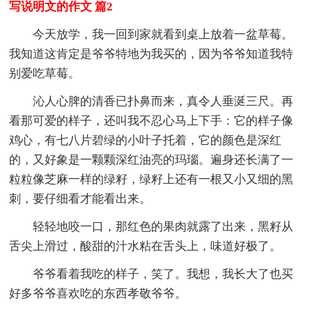
写说明文的作文 篇2
今天放学，我一回到家就看到桌上放着一盆草莓。
我知道这肯定是爷爷特地为我买的，因为爷爷知道我特
别爱吃草莓。
沁人心脾的清香已扑鼻而来，真令人垂涎三尺。再
看那可爱的样子，还叫我不忍心马上下手：它的样子像
鸡心，有七八片碧绿的小叶子托着，它的颜色是深红
的，又好象是一颗颗深红油亮的玛瑙。遍身还长满了一
粒粒像芝麻一样的绿籽，绿籽上还有一根又小又细的黑
刺，要仔细看才能看出来。
轻轻地咬一口，那红色的果肉就露了出来，黑籽从
舌尖上滑过，酸甜的汁水粘在舌头上，味道好极了。
爷爷看着我吃的样子，笑了。我想，我长大了也买
好多爷爷喜欢吃的东西孝敬爷爷。