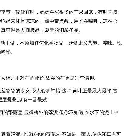
产季节，较便宜时，妈妈会买很多的芒果回来，有时直接
沙吃起来冰冰凉凉的，甜中带点酸，用吃在嘴哩，凉在心
！真可说是人间极品，夏天的消暑圣品。
己动手做，不添加任何化学物品，既健康又营养、美味。现
的嘴馋。
诗人杨万里对荷的评价.故乡的荷更是别有情趣.
位羞答答的少女,令人心旷神怡.这时,荷叶正是最大最绿,古
层层叠叠,别有一番景致.
雨的擎雨盖,显得格外的落没.但你不知道,在水下的泥土中
身裹着污泥,比起妖艳的荷花来,不知是一家人,使你还真有可