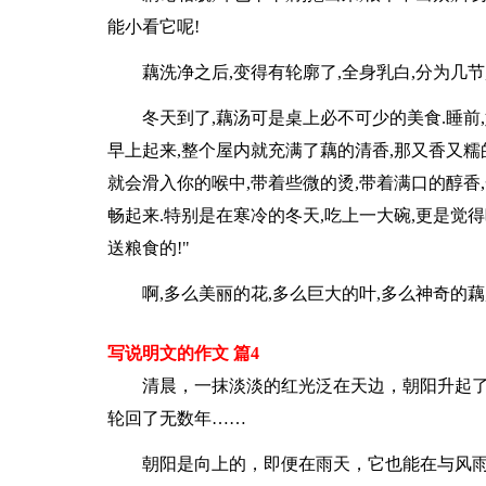
能小看它呢!
藕洗净之后,变得有轮廓了,全身乳白,分为几节
冬天到了,藕汤可是桌上必不可少的美食.睡前
早上起来,整个屋内就充满了藕的清香,那又香又糯
就会滑入你的喉中,带着些微的烫,带着满口的醇香
畅起来.特别是在寒冷的冬天,吃上一大碗,更是觉得
送粮食的!"
啊,多么美丽的花,多么巨大的叶,多么神奇的藕
写说明文的作文 篇4
清晨，一抹淡淡的红光泛在天边，朝阳升起
轮回了无数年……
朝阳是向上的，即便在雨天，它也能在与风