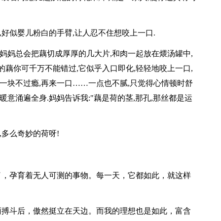
,好似婴儿粉白的手臂,让人忍不住想咬上一口.
,妈妈总会把藕切成厚厚的几大片,和肉一起放在煨汤罐中,
的藕你可千万不能错过,它似乎入口即化,轻轻地咬上一口,
,一块不过瘾,再来一口……一点也不腻,只觉得心情顿时舒
暖意涌遍全身.妈妈告诉我:"藕是荷的茎,那孔,那丝都是运
,多么奇妙的荷呀!
了，孕育着无人可测的事物。每一天，它都如此，就这样
雨搏斗后，傲然挺立在天边。而我的理想也是如此，富含