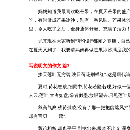
妈妈知道我最喜欢吃芒果，在夏天芒果的盛
吃，有时做成芒果冰沙，别有一番风味。芒果冰
里，令人吃了之后，全身通体舒畅、充满了活力
尤其现在大家听到”塑化剂”都闻之丧胆，自
在夏天又到了，我要请妈妈再做芒果冰沙满足我
写说明文的作文 篇3
接天莲叶无穷碧,映日荷花别样红".这是唐代
夏时,荷花怒放,细雨中,荷花若隐若现,好似一
人云:莲叶,大者如盘,绿者似墨.放眼望去,只见莲叶
秋高气爽,残荷孤凌,没有了那一把把能遮风挡
却有宝贝——"藕".
藕论相貌,却也平平,刚挖出来,根本不出众,浑