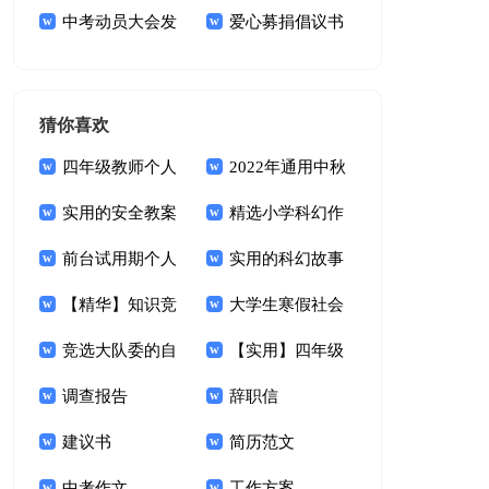
中考动员大会发
爱心募捐倡议书
言稿15篇
范文集合八篇
猜你喜欢
四年级教师个人
2022年通用中秋
总结
实用的安全教案
节祝词合集85句
精选小学科幻作
模板7篇
前台试用期个人
文合集十篇
实用的科幻故事
总结5篇_前台试用
【精华】知识竞
作文汇总六篇
大学生寒假社会
期总结
赛活动方案集锦7篇
竞选大队委的自
实践报告【精】
【实用】四年级
我介绍15篇
调查报告
叙事作文4篇
辞职信
建议书
简历范文
中考作文
工作方案