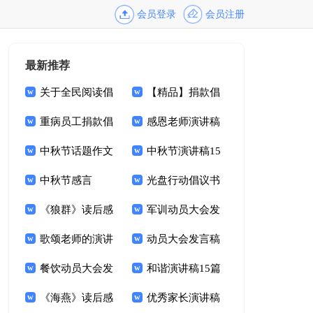
会员登录
会员注册
最新推荐
关于全民阅读倡
【精品】捐款倡
议书合集九篇
重病员工捐款倡
议书范文汇总十篇
感恩老师演讲稿
议书15篇
中秋节话题作文
15篇
中秋节演讲稿15
中秋节感言
篇
光盘行动倡议书
《狼群》读后感
(15篇)
军训动员大会发
歌颂老师的演讲
言稿
动员大会发言稿
稿
餐饮动员大会发
15篇
和谐演讲稿15篇
言稿
《海燕》读后感
优秀家长演讲稿