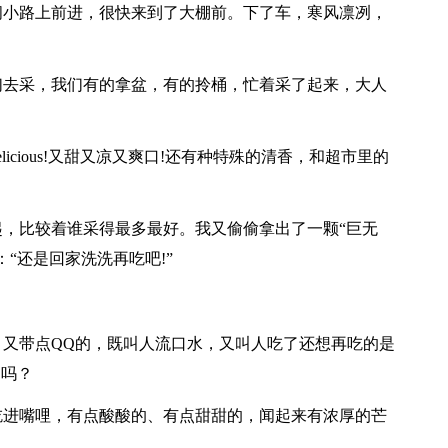
间小路上前进，很快来到了大棚前。下了车，寒风凛冽，
们去采，我们有的拿盆，有的拎桶，忙着采了起来，大人
icious!又甜又凉又爽口!还有种特殊的清香，和超市里的
。
，比较着谁采得最多最好。我又偷偷拿出了一颗“巨无
“还是回家洗洗再吃吧!”
又带点QQ的，既叫人流口水，又叫人吃了还想再吃的是
了吗？
吃进嘴哩，有点酸酸的、有点甜甜的，闻起来有浓厚的芒
。