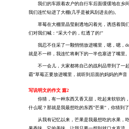
我们的车跟着农户的自行车后面缓缓地在乡
我们连忙钻进了大棚(几乎是被风刮进去的)。
草莓在大棚里晶莹剔透地闪着光，诱惑着我
们对我们喊：“采大个的，红透了的!”
我忍不住采了一颗悄悄放进嘴里，嗯，嗯，del
就是不一样，我连忙将剩下的一半也塞进了嘴里
不一会儿，大家都将自己的战利品带到了一起
霸”草莓正要放进嘴里，就听到后面的妈妈的声音：
写说明文的作文 篇2
你猜，有一种东西又香又甜，吃起来软软的，
什么呢？那就是我最想吃的东西”芒果”，你猜到
从我有记忆以来，芒果是我最想吃的水果，
果香味，它的美味，让我只要一想到就口水直流