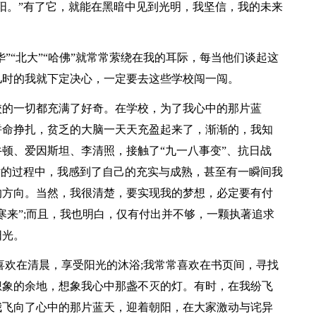
阳。”有了它，就能在黑暗中见到光明，我坚信，我的未来
华”“北大”“哈佛”就常常萦绕在我的耳际，每当他们谈起这
儿时的我就下定决心，一定要去这些学校闯一闯。
校的一切都充满了好奇。在学校，为了我心中的那片蓝
拼命挣扎，贫乏的大脑一天天充盈起来了，渐渐的，我知
顿、爱因斯坦、李清照，接触了“九一八事变”、抗日战
话的过程中，我感到了自己的充实与成熟，甚至有一瞬间我
的方向。当然，我很清楚，要实现我的梦想，必定要有付
寒来”;而且，我也明白，仅有付出并不够，一颗执著追求
阳光。
喜欢在清晨，享受阳光的沐浴;我常常喜欢在书页间，寻找
想象的余地，想象我心中那盏不灭的灯。有时，在我纷飞
我飞向了心中的那片蓝天，迎着朝阳，在大家激动与诧异