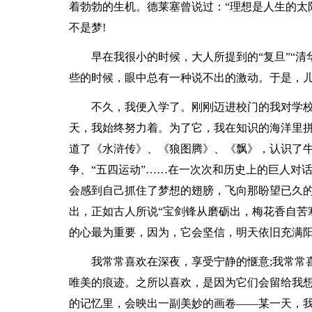
着勃勃的生机。德莱塞曾说过：“理想是人生的太
不是梦!
早在我很小的时候，大人所提到的“复旦”“清
些的时候，眼中总有一种说不出的激动。于是，
不久，我便入学了。刚刚迈进校门的我对学
天，我始终努力着。为了它，我在知识的海洋里
道了《水浒传》、《狼图腾》、《飘》，认识了牛
争、“五四运动”……在一次次和历史上的巨人对
会感到自己抓住了梦想的翅膀，飞向那盼望已久
出，正如古人所说“宝剑锋从磨砺出，梅花香自苦
的心最为重要，因为，它会坚信，明天依旧充满
我常常喜欢在深夜，享受宁静的惬意;我常常
唯美的痕迹。之所以喜欢，是因为它们会留给我
的记忆里，会映出一副美妙的画卷——某一天，