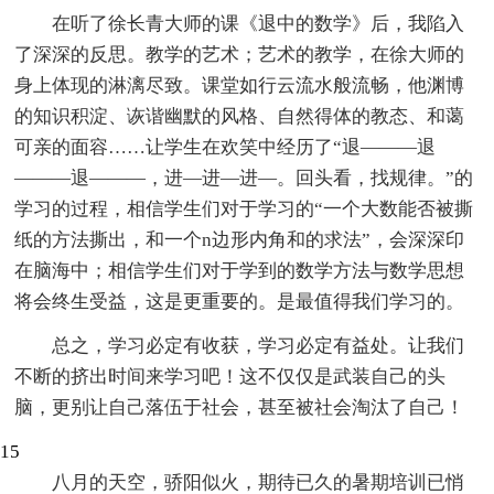
在听了徐长青大师的课《退中的数学》后，我陷入
了深深的反思。教学的艺术；艺术的教学，在徐大师的
身上体现的淋漓尽致。课堂如行云流水般流畅，他渊博
的知识积淀、诙谐幽默的风格、自然得体的教态、和蔼
可亲的面容……让学生在欢笑中经历了“退———退
———退———，进—进—进—。回头看，找规律。”的
学习的过程，相信学生们对于学习的“一个大数能否被撕
纸的方法撕出，和一个n边形内角和的求法”，会深深印
在脑海中；相信学生们对于学到的数学方法与数学思想
将会终生受益，这是更重要的。是最值得我们学习的。
总之，学习必定有收获，学习必定有益处。让我们
不断的挤出时间来学习吧！这不仅仅是武装自己的头
脑，更别让自己落伍于社会，甚至被社会淘汰了自己！
15
八月的天空，骄阳似火，期待已久的暑期培训已悄