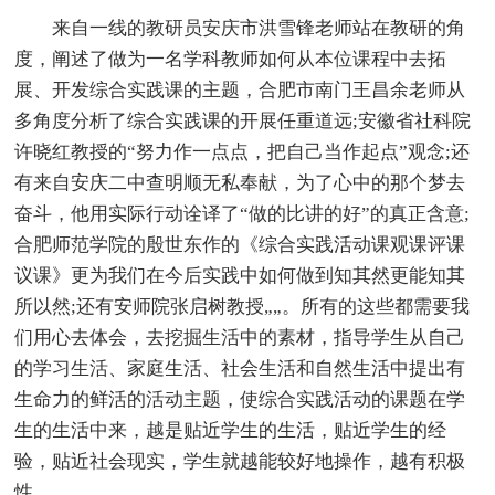
来自一线的教研员安庆市洪雪锋老师站在教研的角
度，阐述了做为一名学科教师如何从本位课程中去拓
展、开发综合实践课的主题，合肥市南门王昌余老师从
多角度分析了综合实践课的开展任重道远;安徽省社科院
许晓红教授的“努力作一点点，把自己当作起点”观念;还
有来自安庆二中查明顺无私奉献，为了心中的那个梦去
奋斗，他用实际行动诠译了“做的比讲的好”的真正含意;
合肥师范学院的殷世东作的《综合实践活动课观课评课
议课》更为我们在今后实践中如何做到知其然更能知其
所以然;还有安师院张启树教授„„。所有的这些都需要我
们用心去体会，去挖掘生活中的素材，指导学生从自己
的学习生活、家庭生活、社会生活和自然生活中提出有
生命力的鲜活的活动主题，使综合实践活动的课题在学
生的生活中来，越是贴近学生的生活，贴近学生的经
验，贴近社会现实，学生就越能较好地操作，越有积极
性。