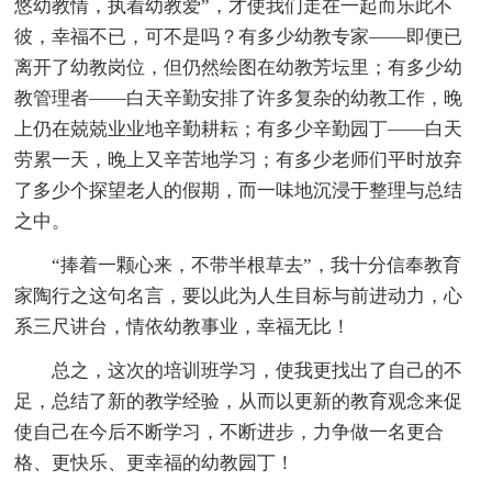
悠幼教情，执着幼教爱”，才使我们走在一起而乐此不
彼，幸福不已，可不是吗？有多少幼教专家——即便已
离开了幼教岗位，但仍然绘图在幼教芳坛里；有多少幼
教管理者——白天辛勤安排了许多复杂的幼教工作，晚
上仍在兢兢业业地辛勤耕耘；有多少辛勤园丁——白天
劳累一天，晚上又辛苦地学习；有多少老师们平时放弃
了多少个探望老人的假期，而一味地沉浸于整理与总结
之中。
“捧着一颗心来，不带半根草去”，我十分信奉教育
家陶行之这句名言，要以此为人生目标与前进动力，心
系三尺讲台，情依幼教事业，幸福无比！
总之，这次的培训班学习，使我更找出了自己的不
足，总结了新的教学经验，从而以更新的教育观念来促
使自己在今后不断学习，不断进步，力争做一名更合
格、更快乐、更幸福的幼教园丁！