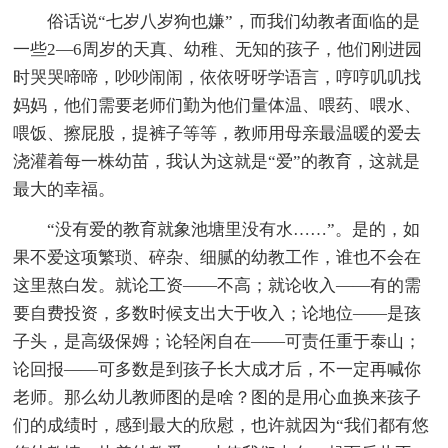
俗话说“七岁八岁狗也嫌”，而我们幼教者面临的是
一些2—6周岁的天真、幼稚、无知的孩子，他们刚进园
时哭哭啼啼，吵吵闹闹，依依呀呀学语言，哼哼叽叽找
妈妈，他们需要老师们勤为他们量体温、喂药、喂水、
喂饭、擦屁股，提裤子等等，教师用母亲最温暖的爱去
浇灌着每一株幼苗，我认为这就是“爱”的教育，这就是
最大的幸福。
“没有爱的教育就象池塘里没有水……”。是的，如
果不爱这项繁琐、碎杂、细腻的幼教工作，谁也不会在
这里熬白发。就论工资——不高；就论收入——有的需
要自费投资，多数时候支出大于收入；论地位——是孩
子头，是高级保姆；论轻闲自在——可责任重于泰山；
论回报——可多数是到孩子长大成才后，不一定再喊你
老师。那么幼儿教师图的是啥？图的是用心血换来孩子
们的成绩时，感到最大的欣慰，也许就因为“我们都有悠