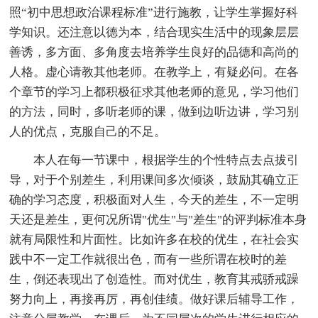
照“初中思想政治课程标准”进行施教，让学生掌握好科
学知识。还注意以德为本，结合现实生活中的现象层层
善诱，多方面、多角度去培养学生良好的品德和高尚的
人格。虚心请教其他老师。在教学上，有疑必问。在各
个章节的学习上都积极征求其他老师的意见，学习他们
的方法，同时，多听老师的课，做到边听边讲，学习别
人的优点，克服自己的不足。
本人在每一节课中，根据学生的个性特点去点拔引
导，对于个别差生，利用课间多次倾谈，鼓励其确立正
确的学习态度，积极面对人生，今天的差生，不一定明
天还是差生，更何况所谓"优生"与"差生"的评判标准本身
就有局限性和片面性。比如许多在校的优生，在社会实
践中不一定工作就很出色，而有一些所谓在校时的差
生，倒还表现出了创造性。而对优生，教育其戒骄戒躁
努力向上，再接再厉，再创佳绩。做好课后辅导工作，