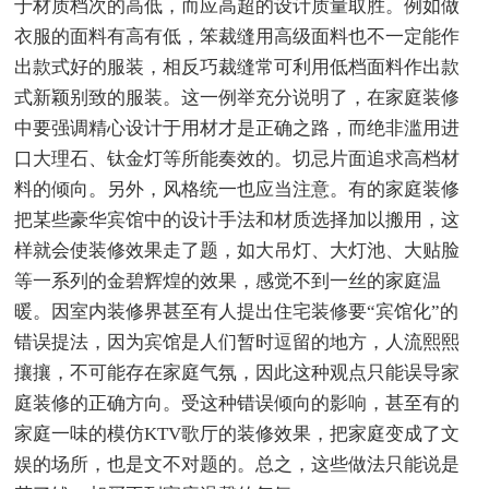
于材质档次的高低，而应高超的设计质量取胜。例如做
衣服的面料有高有低，笨裁缝用高级面料也不一定能作
出款式好的服装，相反巧裁缝常可利用低档面料作出款
式新颖别致的服装。这一例举充分说明了，在家庭装修
中要强调精心设计于用材才是正确之路，而绝非滥用进
口大理石、钛金灯等所能奏效的。切忌片面追求高档材
料的倾向。另外，风格统一也应当注意。有的家庭装修
把某些豪华宾馆中的设计手法和材质选择加以搬用，这
样就会使装修效果走了题，如大吊灯、大灯池、大贴脸
等一系列的金碧辉煌的效果，感觉不到一丝的家庭温
暖。因室内装修界甚至有人提出住宅装修要“宾馆化”的
错误提法，因为宾馆是人们暂时逗留的地方，人流熙熙
攘攘，不可能存在家庭气氛，因此这种观点只能误导家
庭装修的正确方向。受这种错误倾向的影响，甚至有的
家庭一味的模仿KTV歌厅的装修效果，把家庭变成了文
娱的场所，也是文不对题的。总之，这些做法只能说是