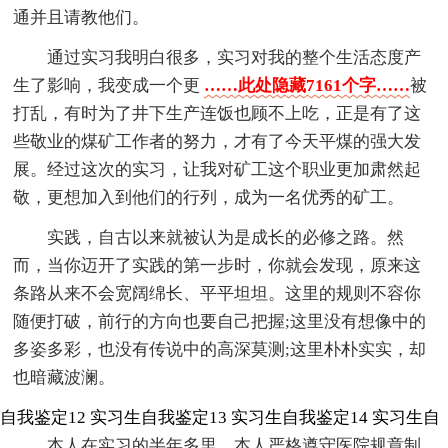
通并且请教他们。
通过实习我明白很多，实习对我的整个生活态度产
生了影响，我变成一个更
……此处隐藏7161个字……
被
打乱，有时为了井下生产连饭也顾不上吃，正是有了这
些敬业的煤矿工作者的努力，才有了今天平煤的强大发
展。经过这次的实习，让我对矿工这个职业更加肃然起
敬，更想加入到他们的行列，成为一名优秀的矿工。
实践，自古以来就被认为是成长的必修之路。然
而，当你迈开了实践的第一步时，你就会发现，原来这
条路从来不会宽阔绵长、平平坦坦。这里的规则不容你
随便打破，前行的方向也要自己把握;这里没有想像中的
多姿多彩，也没有传说中的高深莫测;这里朴朴实实，却
也暗藏波澜。
自我鉴定12
实习生自我鉴定13
实习生自我鉴定14
实习生自
本人在实习的半年多里，本人严格遵守医院规章制