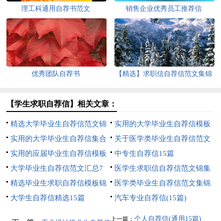
理工科通用自荐书范文
销售企业优秀员工推荐信
优秀团队自荐书
【精选】求职信自荐信范文集锦
10篇
【学生求职自荐信】相关文章：
精选大学毕业生自荐信范文锦
实用的大学毕业生自荐信模板
集6篇
实用的大学毕业生自荐信集合
集锦六篇
关于医学类毕业生自荐信范文
六篇
实用的应届毕业生自荐信模板
集锦9篇
中专生自荐信15篇
汇编七篇
大学毕业生自荐信范文汇总7
医学生求职信自荐信范文锦集
篇
精选毕业生求职自荐信模板锦
7篇
医学类毕业生自荐信范文集锦
集10篇
大学生自荐信精选15篇
六篇
汽车专业自荐信(15篇)
个人自荐信(通用15篇)
上一篇：