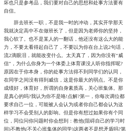
坏也只是参考品，我们要对自己的思想和处事方法要有
自信。
辞去班长一职，不是我一时的冲动，其实开学那天
我就决定高中不在做班长了，但是因为老师你的坚持，
我心软了。也不是某人的一翻话，他还没有这么大的能
力，不要太看得起自己了，不要以为你在台上说2句话，
流2滴眼泪，就能改变什么。太天真了，因为你没有“威
信”，为什么你身为一个体委上体育课没人听你指挥呢?
原因在于你本身，你的处事方法得不到同学们的认同，
在同学之间没有得到威信，这是你最大的弱点。不是你
成绩好，体育好，所谓的自身素质高，关心班集体。那
是真心的吗?我认为你不是咯!点解?第一，你每次调位都
要求自己一位，可能被人会认为或者你自己都会认为这
样学习不会受别人的影响。但是你有想过如果你有个同
位，同位问你问题时你会想到：教他(阻碍自己的学习时
间)不教他(不关心班集体的同学)这两者不是想矛盾吗?第