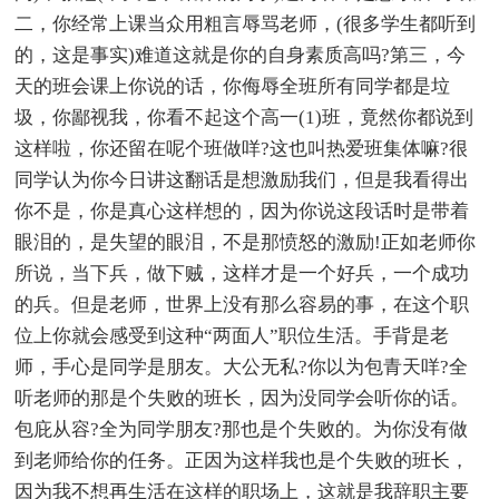
二，你经常上课当众用粗言辱骂老师，(很多学生都听到
的，这是事实)难道这就是你的自身素质高吗?第三，今
天的班会课上你说的话，你侮辱全班所有同学都是垃
圾，你鄙视我，你看不起这个高一(1)班，竟然你都说到
这样啦，你还留在呢个班做咩?这也叫热爱班集体嘛?很
同学认为你今日讲这翻话是想激励我们，但是我看得出
你不是，你是真心这样想的，因为你说这段话时是带着
眼泪的，是失望的眼泪，不是那愤怒的激励!正如老师你
所说，当下兵，做下贼，这样才是一个好兵，一个成功
的兵。但是老师，世界上没有那么容易的事，在这个职
位上你就会感受到这种“两面人”职位生活。手背是老
师，手心是同学是朋友。大公无私?你以为包青天咩?全
听老师的那是个失败的班长，因为没同学会听你的话。
包庇从容?全为同学朋友?那也是个失败的。为你没有做
到老师给你的任务。正因为这样我也是个失败的班长，
因为我不想再生活在这样的职场上，这就是我辞职主要