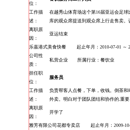
位：
工作描
在越秀山体育场这个第16届亚运会足
述：
库的观众席提送到观众席上行走售卖。
离职原
亚运结束
因：
乐嘉港式美食快餐
起止年月：2010-07-01 ～ 201
公司性
私营企业 所属行业：餐饮业
质：
担任职
服务员
位：
工作描
负责帮客人点餐，下单，收钱。倒茶和
述：
外卖。明白对于团队团结和协作的.重要
离职原
开学了
因：
雅芳有限公司花都专卖店
起止年月：2009-10-01 