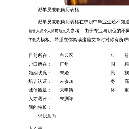
派单员兼职简历表格
派单员兼职简历表格在求职中毕业生还不知
为参考，由于专业与职位的不
销售人员个人简历范文
为模板。希望在你阅读这篇文章时对你有所帮
下载
目前所在：
白云区
年 龄
户口所在：
广州
国 籍
婚姻状况：
未婚
民 族
培训认证：
未参加
身 高
诚信徽章：
未申请
体 重
人才测评：
未测评
我的特长：
求职意向
人才类