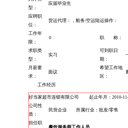
应届毕业生
型：
应聘职
货运代理：，船务/空运陆运操作：
位：
工作年
0
职 称：
限：
求职类
可到职日
实习
型：
期：
月薪要
希望工作地
面议
求：
区：
工作经历
好当家超市连锁有限公司
起止年月：2010-11-01 
公司性
民营企业 所属行业：批发/零售
质：
担任职
餐饮服务商工作人员