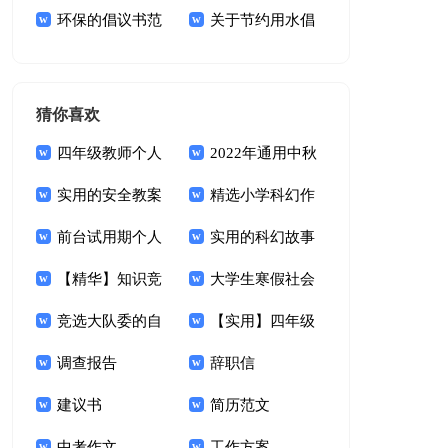
文明倡议书3篇
环保的倡议书范
议书
关于节约用水倡
文集锦六篇
议书集合九篇
猜你喜欢
四年级教师个人
2022年通用中秋
总结
实用的安全教案
节祝词合集85句
精选小学科幻作
模板7篇
前台试用期个人
文合集十篇
实用的科幻故事
总结5篇_前台试用
【精华】知识竞
作文汇总六篇
大学生寒假社会
期总结
赛活动方案集锦7篇
竞选大队委的自
实践报告【精】
【实用】四年级
我介绍15篇
调查报告
叙事作文4篇
辞职信
建议书
简历范文
中考作文
工作方案