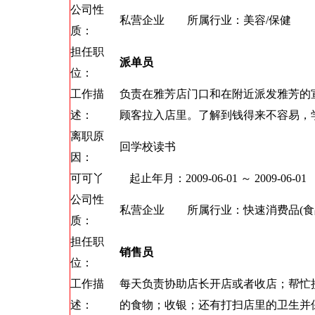
公司性
私营企业 所属行业：美容/保健
质：
担任职
派单员
位：
工作描
负责在雅芳店门口和在附近派发雅芳的
述：
顾客拉入店里。了解到钱得来不容易，
离职原
回学校读书
因：
可可丫
起止年月：2009-06-01 ～ 2009-06-01
公司性
私营企业 所属行业：快速消费品(食品
质：
担任职
销售员
位：
工作描
每天负责协助店长开店或者收店；帮忙
述：
的食物；收银；还有打扫店里的卫生并