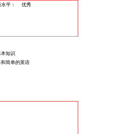
语水平：
优秀
基本知识
、粤语和简单的英语