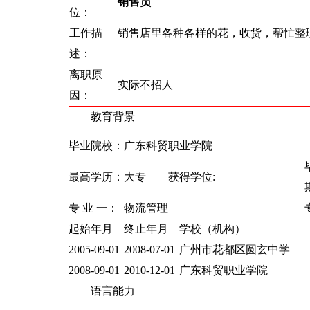
销售员
位：
工作描
销售店里各种各样的花，收货，帮忙整
述：
离职原
实际不招人
因：
教育背景
毕业院校：
广东科贸职业学院
最高学历：
大专 获得学位:
专 业 一：
物流管理
起始年月
终止年月
学校（机构）
2005-09-01
2008-07-01
广州市花都区圆玄中学
2008-09-01
2010-12-01
广东科贸职业学院
语言能力