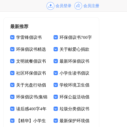
会员登录
会员注册
最新推荐
学雷锋倡议书
环保倡议书700字
1000字
环保倡议书精选
关于献爱心捐款
15篇
文明就餐倡议书
倡议书范文9篇
最新环保倡议书
范文锦集九篇
社区环保倡议书
小学生读书倡议
15篇
关于光盘行动倡
书14篇
学校环境卫生倡
议书模板集合9篇
环保倡议书(集锦
议书10篇
环保公益活动倡
15篇)
读后感400字4年
议书
垃圾分类倡议书
级
【精华】小学生
(合集15篇)
最新保护环境倡