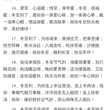
16、爱至，心温暖；情至，身常暖，冬至，祝福
暖；冬至到了，愿你添一身爱心棉，加一条善心裤，戴
一顶孝心帽，增温保暖，驱冻除寒；祝你冬至快乐相
伴，美好缠绵！
17、冬至到了，为你请来：唐僧念咒，把寒意缠；
悟空挥棒，将冷冻赶；八戒贪吃，吃掉苦难；沙僧挑
担，挑尽艰难；祝你冬至，顺利长安，快乐常伴！
18、短信来报告，冬至节气到：保暖很重要，别只
顾花俏；热汤嘴边绕，晚间要烫脚；适当慢慢跑，卫生
别感冒；送你温暖袄，快乐当外套；祝你一冬心情好！
19、冬至到，为你送上幸运煲汤。送上羊肉汤，祝
你：事顺气顺万事顺，洋洋得意无人能挡！送上排骨
汤，祝你：缘好财好运气好，排山倒海无人能比！
20、冬至饺子排成排，幸福好运接力来；冬至饺子