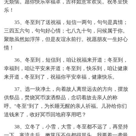
无烦恼。愿你快乐幸福罩，吉祥如意常欢笑。祝冬至快
乐！
35、冬至到了送祝福，短信一两句，句句是真情；
三四五六句，句句好心情；七八九十句，问候属于你。
聚散虽然如浮萍，但是友谊永前行。祝愿朋友一生好心
情！
36、冬至到，短信到，咱让祝福来开道；冬至到，
幸福到，咱让平安来开道；冬至到，快乐到，咱让健康
来开道，冬至到了，祝福你平安幸福，健康快乐。
37、选一块净土，向着故人离世远去的方向，摆放
供祭品，焚烧冥币泼洒祭品，念叨着故去亲人的称
呼。"冬至"到了，为长睡无醒的亲人祈福。儿孙给你们
送钱来了，收好冥币回地府享用吧？
38、立冬了，小雪，大雪，冬至都不远了，再坚持
一下，寒流走后，嫩芽压不住都得冒头，我要着一袭最