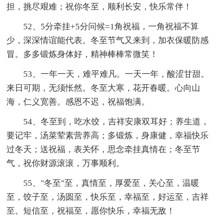
担，挑尽艰难；祝你冬至，顺利长安，快乐常伴！
52、5分牵挂+5分问候=1角祝福，一角祝福不算
少，深深情谊能代表。冬至节气又来到，加衣保暖防感
冒。多多锻炼身体好，精神棒棒常微笑！
53、一年一天，难平难凡。一天一年，酸涩甘甜。
来日可期，无须怅然。冬至大寒，花开春暖。心向山
海，仁义宽善。感恩不迟，祝福饱满。
54、冬至到，吃水饺，吉祥安康双耳好；养生道，
要记牢，汤菜荤素营养高；多锻炼，身康健，幸福快乐
过冬天；送祝福，表关怀，思念牵挂真情在；冬至节
气，祝你财源滚滚，万事顺利。
55、"冬至"至，真情至，厚爱至，关心至，温暖
至，饺子至，汤圆至，快乐至，幸福至，好运至，吉祥
至。短信至，祝福至，愿你快乐，幸福无敌！