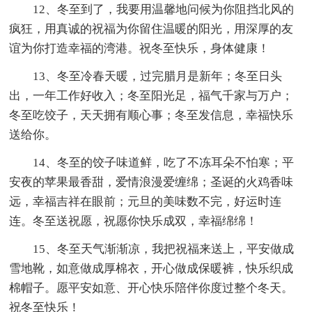
12、冬至到了，我要用温馨地问候为你阻挡北风的
疯狂，用真诚的祝福为你留住温暖的阳光，用深厚的友
谊为你打造幸福的湾港。祝冬至快乐，身体健康！
13、冬至冷春天暖，过完腊月是新年；冬至日头
出，一年工作好收入；冬至阳光足，福气千家与万户；
冬至吃饺子，天天拥有顺心事；冬至发信息，幸福快乐
送给你。
14、冬至的饺子味道鲜，吃了不冻耳朵不怕寒；平
安夜的苹果最香甜，爱情浪漫爱缠绵；圣诞的火鸡香味
远，幸福吉祥在眼前；元旦的美味数不完，好运时连
连。冬至送祝愿，祝愿你快乐成双，幸福绵绵！
15、冬至天气渐渐凉，我把祝福来送上，平安做成
雪地靴，如意做成厚棉衣，开心做成保暖裤，快乐织成
棉帽子。愿平安如意、开心快乐陪伴你度过整个冬天。
祝冬至快乐！