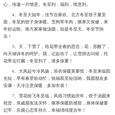
心，传递一片情意。冬至到，福到，情意到。
4、冬至大如年，佳节合家欢。北方冬至饺子夏至
面，冬至的饺子身体暖。烹狗宰羊肉，驱寒又保健，来
年好运盼。南方家家做汤圆，知是冬至天。冬至节快
乐！
5、天，下雪了，给花带去春的思念；花，苏醒了，
向天倾诉冬的呵护。我，记起你了，让雪捎去问候，托
花带去叮嘱：冬至到了，请多保重！
6、大风起兮冷风扬，添衣保暖莫要慌；冬至来临阳
光短，早有春芽欲动忙；祝福双至短信响，我愿朋友多
安康：天冷注意保暖，多加衣裳！
7、雪花纷飞冬至临，风俗习惯如庆年，饺子汤圆来
祝贺，亲戚朋友送关怀，驱寒保暖防感冒，身体保健要
记牢，乐观心态常持久，幸福绵绵度吉年！