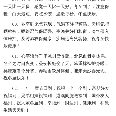
一天比一天多，感觉一天比一天好。冬至到了：注意保
暖，白天最短。要吃水饺，温暖每秒。冬至快乐。
60、冬至到来雪花飘，气温下降早预防。天晴记得
晒棉被，驱除湿气保暖强。夜晚关好门和窗，冷气侵入
体难扛。及时添衣保健康，疾病远离笑容扬。祝冬至快
乐健康！
61、心平浪静千里冰封雪花飘，北风刺骨身体寒。
冬至之时日夜变，昼夜长短变了天。笨重棉袄护身暖，
莫嫌难看令身寒。养精蓄锐身体健，迎来美妙春光现。
祝冬至快乐！
62、一年一度节日到，祝福一个一个到，亲朋好友
祝福到，兄弟姐妹祝福到，港澳同胞送福到，国外友人
福到，祝大家冬至到，幸福到，财运到，健康到，标致
生活天天到！