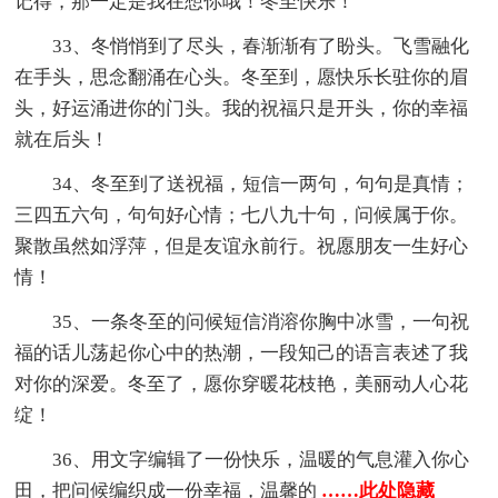
记得，那一定是我在想你哦！冬至快乐！
33、冬悄悄到了尽头，春渐渐有了盼头。飞雪融化
在手头，思念翻涌在心头。冬至到，愿快乐长驻你的眉
头，好运涌进你的门头。我的祝福只是开头，你的幸福
就在后头！
34、冬至到了送祝福，短信一两句，句句是真情；
三四五六句，句句好心情；七八九十句，问候属于你。
聚散虽然如浮萍，但是友谊永前行。祝愿朋友一生好心
情！
35、一条冬至的问候短信消溶你胸中冰雪，一句祝
福的话儿荡起你心中的热潮，一段知己的语言表述了我
对你的深爱。冬至了，愿你穿暖花枝艳，美丽动人心花
绽！
36、用文字编辑了一份快乐，温暖的气息灌入你心
田，把问候编织成一份幸福，温馨的
……此处隐藏