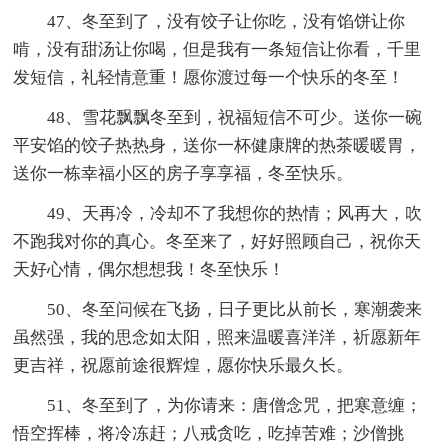
47、冬至到了，没有饺子让你吃，没有馅饼让你
啃，没有甜汤让你喝，但是我有一条短信让你看，千里
发短信，礼轻情意重！愿你渡过每一个快乐的冬至！
48、雪花飘飘冬至到，祝福短信不可少。送你一碗
平安馅的饺子热热身，送你一杯健康牌的热茶暖暖胃，
送你一栋幸福小区的房子享享福，冬至快乐。
49、天再冷，冷却不了我想你的热情；风再大，吹
不跑我对你的真心。冬至来了，好好照顾自己，祝你天
天好心情，偶尔想想我！冬至快乐！
50、冬至问候在飞扬，日子更比从前长，寒潮袭来
虽然强，我的思念如太阳，照来温暖喜洋洋，祈愿新年
更吉祥，祝愿前途很辉煌，愿你快乐最久长。
51、冬至到了，为你请来：唐僧念咒，把寒意缠；
悟空挥棒，将冷冻赶；八戒贪吃，吃掉苦难；沙僧挑