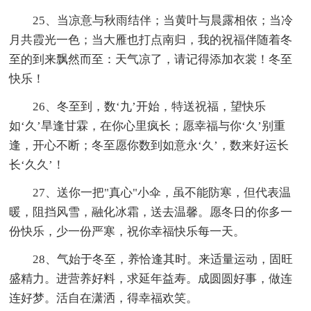
25、当凉意与秋雨结伴；当黄叶与晨露相依；当冷
月共霞光一色；当大雁也打点南归，我的祝福伴随着冬
至的到来飘然而至：天气凉了，请记得添加衣裳！冬至
快乐！
26、冬至到，数‘九’开始，特送祝福，望快乐
如‘久’旱逢甘霖，在你心里疯长；愿幸福与你‘久’别重
逢，开心不断；冬至愿你数到如意永‘久’，数来好运长
长‘久久’！
27、送你一把"真心"小伞，虽不能防寒，但代表温
暖，阻挡风雪，融化冰霜，送去温馨。愿冬日的你多一
份快乐，少一份严寒，祝你幸福快乐每一天。
28、气始于冬至，养恰逢其时。来适量运动，固旺
盛精力。进营养好料，求延年益寿。成圆圆好事，做连
连好梦。活自在潇洒，得幸福欢笑。