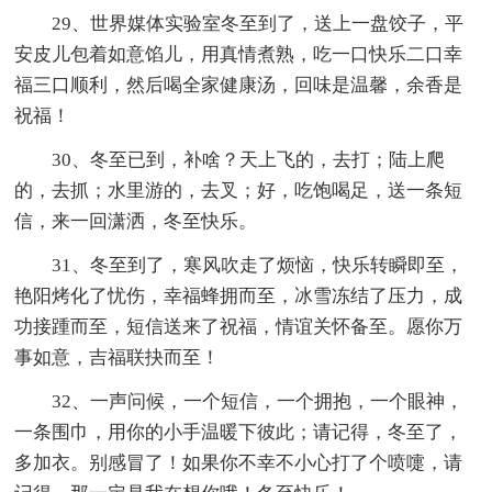
29、世界媒体实验室冬至到了，送上一盘饺子，平
安皮儿包着如意馅儿，用真情煮熟，吃一口快乐二口幸
福三口顺利，然后喝全家健康汤，回味是温馨，余香是
祝福！
30、冬至已到，补啥？天上飞的，去打；陆上爬
的，去抓；水里游的，去叉；好，吃饱喝足，送一条短
信，来一回潇洒，冬至快乐。
31、冬至到了，寒风吹走了烦恼，快乐转瞬即至，
艳阳烤化了忧伤，幸福蜂拥而至，冰雪冻结了压力，成
功接踵而至，短信送来了祝福，情谊关怀备至。愿你万
事如意，吉福联抉而至！
32、一声问候，一个短信，一个拥抱，一个眼神，
一条围巾，用你的小手温暖下彼此；请记得，冬至了，
多加衣。别感冒了！如果你不幸不小心打了个喷嚏，请