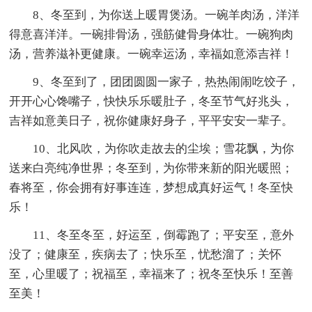
8、冬至到，为你送上暖胃煲汤。一碗羊肉汤，洋洋
得意喜洋洋。一碗排骨汤，强筋健骨身体壮。一碗狗肉
汤，营养滋补更健康。一碗幸运汤，幸福如意添吉祥！
9、冬至到了，团团圆圆一家子，热热闹闹吃饺子，
开开心心馋嘴子，快快乐乐暖肚子，冬至节气好兆头，
吉祥如意美日子，祝你健康好身子，平平安安一辈子。
10、北风吹，为你吹走故去的尘埃；雪花飘，为你
送来白亮纯净世界；冬至到，为你带来新的阳光暖照；
春将至，你会拥有好事连连，梦想成真好运气！冬至快
乐！
11、冬至冬至，好运至，倒霉跑了；平安至，意外
没了；健康至，疾病去了；快乐至，忧愁溜了；关怀
至，心里暖了；祝福至，幸福来了；祝冬至快乐！至善
至美！