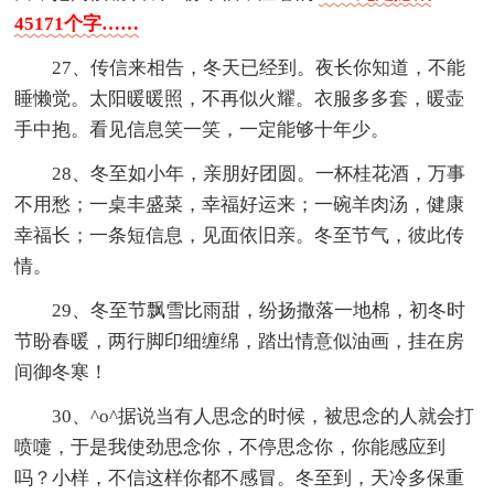
45171个字……
27、传信来相告，冬天已经到。夜长你知道，不能
睡懒觉。太阳暖暖照，不再似火耀。衣服多多套，暖壶
手中抱。看见信息笑一笑，一定能够十年少。
28、冬至如小年，亲朋好团圆。一杯桂花酒，万事
不用愁；一桌丰盛菜，幸福好运来；一碗羊肉汤，健康
幸福长；一条短信息，见面依旧亲。冬至节气，彼此传
情。
29、冬至节飘雪比雨甜，纷扬撒落一地棉，初冬时
节盼春暖，两行脚印细缠绵，踏出情意似油画，挂在房
间御冬寒！
30、^o^据说当有人思念的时候，被思念的人就会打
喷嚏，于是我使劲思念你，不停思念你，你能感应到
吗？小样，不信这样你都不感冒。冬至到，天冷多保重