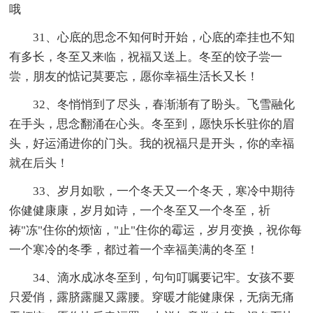
哦
31、心底的思念不知何时开始，心底的牵挂也不知
有多长，冬至又来临，祝福又送上。冬至的饺子尝一
尝，朋友的惦记莫要忘，愿你幸福生活长又长！
32、冬悄悄到了尽头，春渐渐有了盼头。飞雪融化
在手头，思念翻涌在心头。冬至到，愿快乐长驻你的眉
头，好运涌进你的门头。我的祝福只是开头，你的幸福
就在后头！
33、岁月如歌，一个冬天又一个冬天，寒冷中期待
你健健康康，岁月如诗，一个冬至又一个冬至，祈
祷"冻"住你的烦恼，"止"住你的霉运，岁月变换，祝你每
一个寒冷的冬季，都过着一个幸福美满的冬至！
34、滴水成冰冬至到，句句叮嘱要记牢。女孩不要
只爱俏，露脐露腿又露腰。穿暖才能健康保，无病无痛