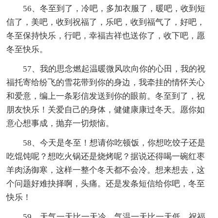
56、冬至到了，冷吧，多加衣服了，暖吧，收到短
信了，美吧，收到祝福了，乐吧，收到福气了，好吧，
冬至保持快乐，行吧，幸福吉祥也送你了，收下吧，愿
冬至快乐。
57、我的思念燃起温暖微风吹向你的心田，我的祝
福托寄给纷飞的雪花带到你的身边，我牵挂的情怀关心
和爱意，编上一条彩信发送到你的眼前。冬至到了，祝
朋友快乐！关爱自己的身体，健健康康过冬天。愿你如
意心想事成，抛弃一切烦恼。
58、今天是冬至！想请你吃顿饭，你想吃饺子还是
吃馄饨呢？想吃火锅还是烧烤呢？据说还得喝一碗红枣
羊肉汤御寒，这样一整个冬天都不会冷。想来想去，这
个问题好难抉择啊，头痛。还是发条短信给你吧，冬至
快乐！
59、天气一天比一天冷，气温一天比一天低，祝福